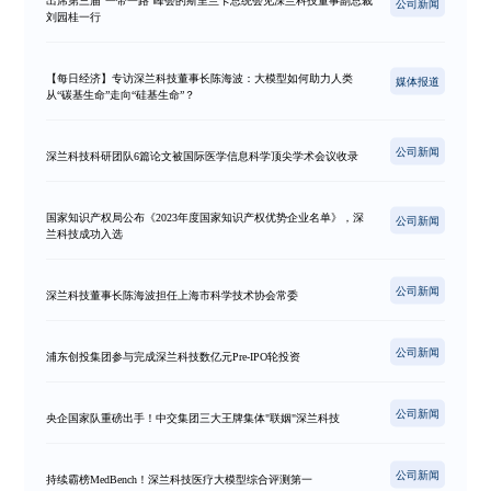
出席第三届“一带一路”峰会的斯里兰卡总统会见深兰科技董事副总裁
公司新闻
刘园桂一行
【每日经济】专访深兰科技董事长陈海波：大模型如何助力人类
媒体报道
从“碳基生命”走向“硅基生命”？
公司新闻
深兰科技科研团队6篇论文被国际医学信息科学顶尖学术会议收录
国家知识产权局公布《2023年度国家知识产权优势企业名单》，深
公司新闻
兰科技成功入选
公司新闻
深兰科技董事长陈海波担任上海市科学技术协会常委
公司新闻
浦东创投集团参与完成深兰科技数亿元Pre-IPO轮投资
公司新闻
央企国家队重磅出手！中交集团三大王牌集体"联姻"深兰科技
公司新闻
持续霸榜MedBench！深兰科技医疗大模型综合评测第一