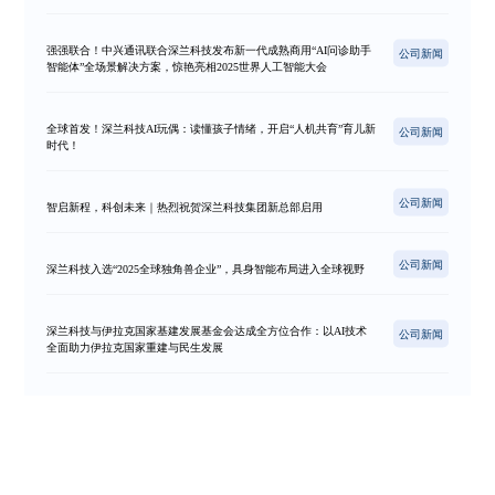
强强联合！中兴通讯联合深兰科技发布新一代成熟商用“AI问诊助手
公司新闻
智能体”全场景解决方案，惊艳亮相2025世界人工智能大会
全球首发！深兰科技AI玩偶：读懂孩子情绪，开启“人机共育”育儿新
公司新闻
时代！
公司新闻
智启新程，科创未来｜热烈祝贺深兰科技集团新总部启用
公司新闻
深兰科技入选“2025全球独角兽企业”，具身智能布局进入全球视野
深兰科技与伊拉克国家基建发展基金会达成全方位合作：以AI技术
公司新闻
全面助力伊拉克国家重建与民生发展