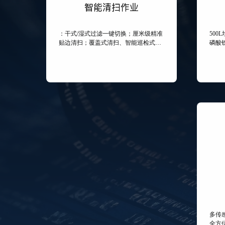
智能清扫作业
：干式/湿式过滤一键切换；厘米级精准
500
贴边清扫；覆盖式清扫、智能巡检式清
磷酸铁
扫
多传
全方