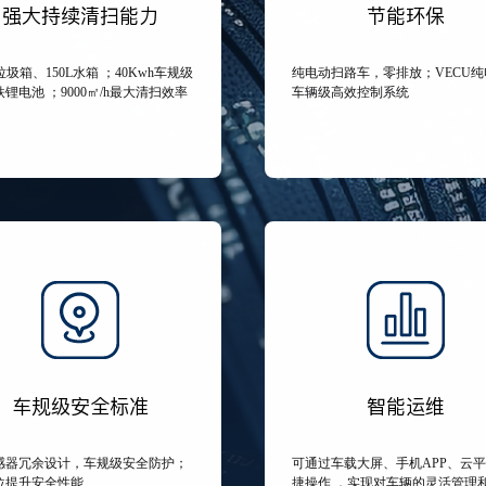
强大持续清扫能力
节能环保
L垃圾箱、150L水箱 ；40Kwh车规级
纯电动扫路车，零排放；VECU纯
锂电池 ；9000㎡/h最大清扫效率
车辆级高效控制系统
车规级安全标准
智能运维
感器冗余设计，车规级安全防护；
可通过车载大屏、手机APP、云
位提升安全性能
捷操作 ，实现对车辆的灵活管理