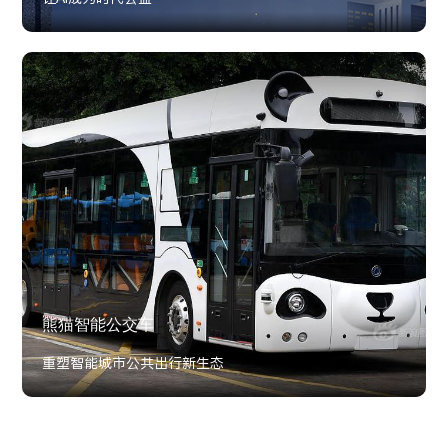
熊猫智能公交车
重塑智能城市公共出行新生态