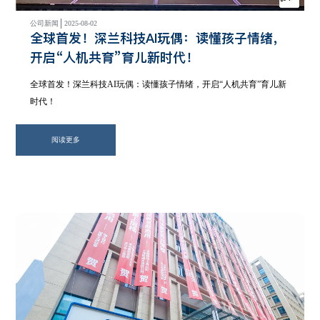
公司新闻
2025-08-02
全球首发！深兰科技AI玩偶：读懂孩子情绪，
开启“人机共育”育儿新时代！
全球首发！深兰科技AI玩偶：读懂孩子情绪，开启“人机共育”育儿新
时代！
阅读更多