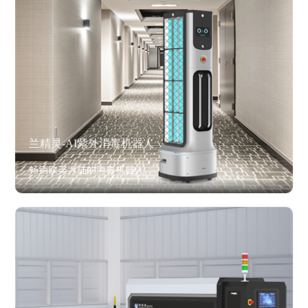
兰精灵-AI紫外消毒机器人
畅销欧美大陆的消毒机器人