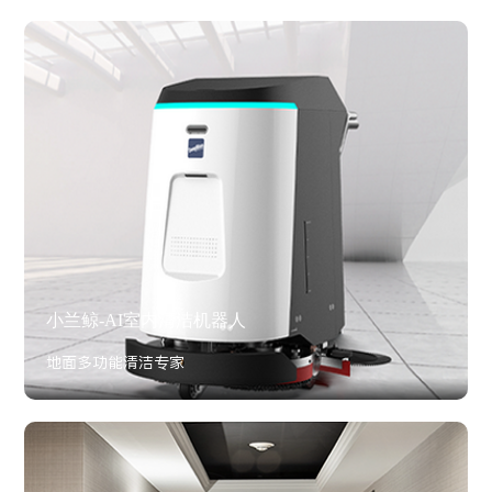
小兰鲸-AI室内清洁机器人
地面多功能清洁专家