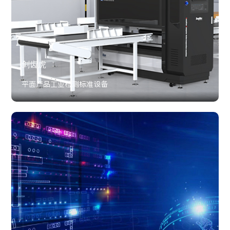
剑齿虎
平面产品工业检测标准设备