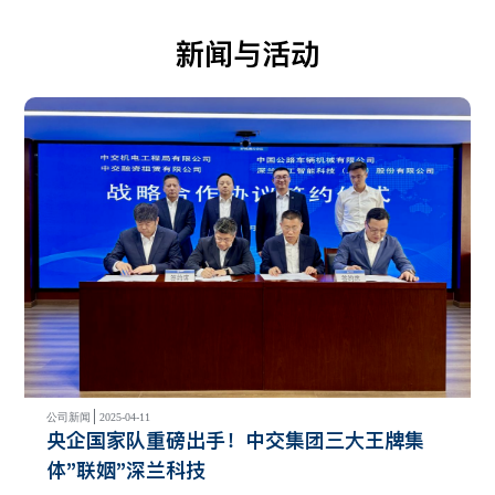
新闻与活动
公司新闻
2025-04-11
央企国家队重磅出手！中交集团三大王牌集
体"联姻"深兰科技