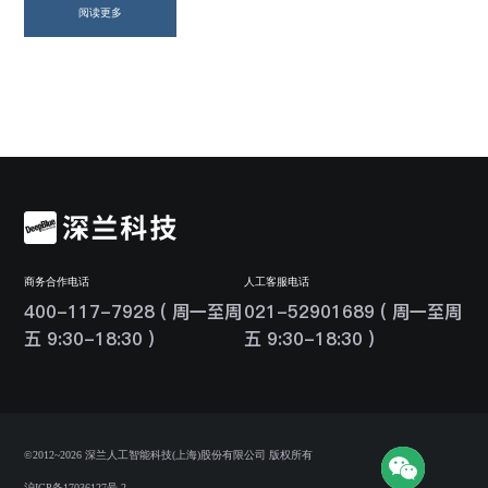
阅读更多
商务合作电话
人工客服电话
400-117-7928 ( 周一至周
021-52901689 ( 周一至周
五 9:30-18:30 )
五 9:30-18:30 )
©2012~2026 深兰人工智能科技(上海)股份有限公司 版权所有
沪ICP备17036127号-2