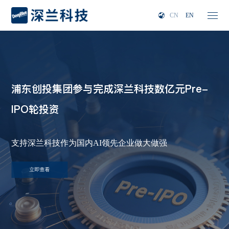
CN
EN
浦东创投集团参与完成深兰科技数亿元Pre-
IPO轮投资
支持深兰科技作为国内AI领先企业做大做强
立即查看