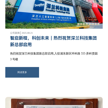
公司新闻
2025-08-21
智启新程，科创未来｜热烈祝贺深兰科技集团
新总部启用
热烈祝贺深兰科技集团新总部启用,入驻浦东新区环科路 555 弄科贤园
3 号楼
阅读更多