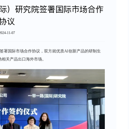
际）研究院签署国际市场合作
协议
2024-11-07
式签署国际市场合作协议，双方就优质AI创新产品的研制生
动相关产品出口海外市场。