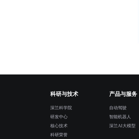
科研与技术
产品与服务
深兰科学院
自动驾驶
研发中心
智能机器人
核心技术
深兰AI大模型
科研荣誉