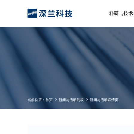
科研与技术
当前位置：
首页
新闻与活动列表
新闻与活动详情页