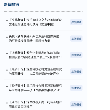
新闻推荐
【央视新闻】深兰熊猫公交亮相首部反映
媒体报道
交通运输业史诗纪录片《交通中国》
央视《新闻联播》采访深兰科技陈海波：
媒体报道
为可持续发展贡献中国科技力量
【上观新闻】长宁企业研发的这款“缺陷
媒体报道
检测设备”为制造业生产装上“火眼金睛”！
【经济日报】深兰科技公司贯通基础研究
媒体报道
与应用开发——人工智能赋能传统产业
【经济日报】深兰科技公司贯通基础研究
媒体报道
与应用开发—— 人工智能赋能传统产业
【河南日报】深兰机器人商丘制造基地在
媒体报道
商丘市梁园区投产