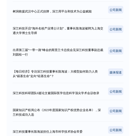
公司新闻
树洞救援武汉中心正式挂牌，深兰用平台和技术为公益赋能
深兰科技开启“海外名校产业博士计划”，董事长陈海波被聘为上海交
公司新闻
通大学博士生导师
出席第三届“一带一路”峰会的斯里兰卡总统会见深兰科技董事副总裁
公司新闻
刘园桂一行
【每日经济】专访深兰科技董事长陈海波：大模型如何助力人类
媒体报道
从“碳基生命”走向“硅基生命”？
公司新闻
深兰科技科研团队6篇论文被国际医学信息科学顶尖学术会议收录
国家知识产权局公布《2023年度国家知识产权优势企业名单》，深
公司新闻
兰科技成功入选
公司新闻
深兰科技董事长陈海波担任上海市科学技术协会常委