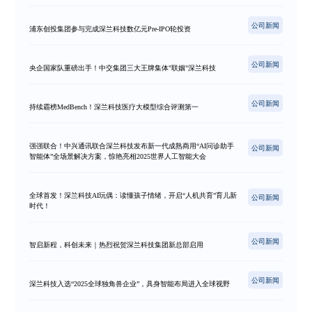
公司新闻
浦东创投集团参与完成深兰科技数亿元Pre-IPO轮投资
公司新闻
央企国家队重磅出手！中交集团三大王牌集体"联姻"深兰科技
公司新闻
持续霸榜MedBench！深兰科技医疗大模型综合评测第一
强强联合！中兴通讯联合深兰科技发布新一代成熟商用“AI问诊助手
公司新闻
智能体”全场景解决方案，惊艳亮相2025世界人工智能大会
全球首发！深兰科技AI玩偶：读懂孩子情绪，开启“人机共育”育儿新
公司新闻
时代！
公司新闻
智启新程，科创未来｜热烈祝贺深兰科技集团新总部启用
公司新闻
深兰科技入选“2025全球独角兽企业”，具身智能布局进入全球视野