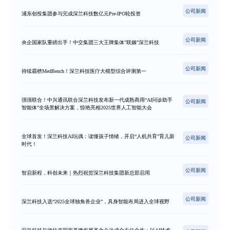
公司新闻
浦东创投集团参与完成深兰科技数亿元Pre-IPO轮投资
公司新闻
央企国家队重磅出手！中交集团三大王牌集体"联姻"深兰科技
公司新闻
持续霸榜MedBench！深兰科技医疗大模型综合评测第一
强强联合！中兴通讯联合深兰科技发布新一代成熟商用“AI问诊助手
公司新闻
智能体”全场景解决方案，惊艳亮相2025世界人工智能大会
全球首发！深兰科技AI玩偶：读懂孩子情绪，开启“人机共育”育儿新
公司新闻
时代！
公司新闻
智启新程，科创未来｜热烈祝贺深兰科技集团新总部启用
公司新闻
深兰科技入选“2025全球独角兽企业”，具身智能布局进入全球视野