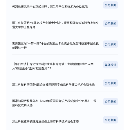
公司新闻
树洞救援武汉中心正式挂牌，深兰用平台和技术为公益赋能
深兰科技开启“海外名校产业博士计划”，董事长陈海波被聘为上海交
公司新闻
通大学博士生导师
出席第三届“一带一路”峰会的斯里兰卡总统会见深兰科技董事副总裁
公司新闻
刘园桂一行
【每日经济】专访深兰科技董事长陈海波：大模型如何助力人类
媒体报道
从“碳基生命”走向“硅基生命”？
公司新闻
深兰科技科研团队6篇论文被国际医学信息科学顶尖学术会议收录
国家知识产权局公布《2023年度国家知识产权优势企业名单》，深
公司新闻
兰科技成功入选
公司新闻
深兰科技董事长陈海波担任上海市科学技术协会常委